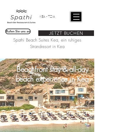
KEA - TZIA
Rufen Sie uns an
JETZT BUCHEN
Spathi Beach Suites Kea, ein ruhiges
Strandresort in Kea
Beachfront stay & all-day
beach experience in Kea