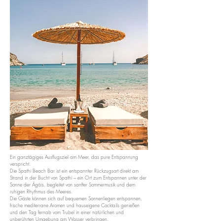
Ein ganztägiges Ausflugsziel am Meer, das pure Entspannung
verspricht.
Die Spathi Beach Bar ist ein entspannter Rückzugsort direkt am
Strand in der Bucht von Spathi – ein Ort zum Entspannen unter der
Sonne der Ägäis, begleitet von sanfter Sommermusik und dem
ruhigen Rhythmus des Meeres.
Die Gäste können sich auf bequemen Sonnenliegen entspannen,
frische mediterrane Aromen und hauseigene Cocktails genießen
und den Tag fernab vom Trubel in einer natürlichen und
unberührten Umgebung am Wasser verbringen.