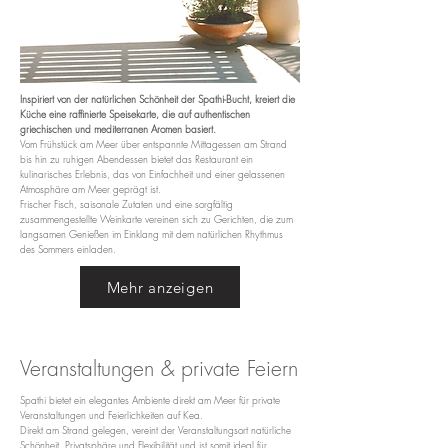
Inspiriert von der natürlichen Schönheit der Spathi-Bucht, kreiert die
Küche eine raffinierte Speisekarte, die auf authentischen
griechischen und mediterranen Aromen basiert.
Vom Frühstück am Meer über entspannte Mittagessen am Strand
bis hin zu ruhigen Abendessen bietet das Restaurant ein
kulinarisches Erlebnis, das von Einfachheit und einer gelassenen
Atmosphäre am Meer geprägt ist.
Frischer Fisch, saisonale Zutaten und eine sorgfältig
zusammengestellte Weinkarte vereinen sich zu Gerichten, die zum
langsamen Genießen im Einklang mit dem natürlichen Rhythmus
des Sommers einladen.
Mehr anzeigen
Veranstaltungen & private Feiern
Spathi bietet ein elegantes Ambiente direkt am Meer für private
Veranstaltungen und Feierlichkeiten auf Kea.
Direkt am Strand gelegen, vereint der Veranstaltungsort natürliche
Schönheit, Privatsphäre und Flexibilität und ist somit ideal für