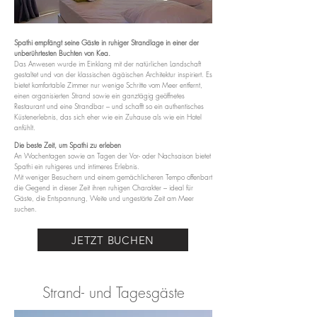
Spathi empfängt seine Gäste in ruhiger Strandlage in einer der
unberührtesten Buchten von Kea.
Das Anwesen wurde im Einklang mit der natürlichen Landschaft
gestaltet und von der klassischen ägäischen Architektur inspiriert. Es
bietet komfortable Zimmer nur wenige Schritte vom Meer entfernt,
einen organisierten Strand sowie ein ganztägig geöffnetes
Restaurant und eine Strandbar – und schafft so ein authentisches
Küstenerlebnis, das sich eher wie ein Zuhause als wie ein Hotel
anfühlt.
Die beste Zeit, um Spathi zu erleben
An Wochentagen sowie an Tagen der Vor- oder Nachsaison bietet
Spathi ein ruhigeres und intimeres Erlebnis.
Mit weniger Besuchern und einem gemächlicheren Tempo offenbart
die Gegend in dieser Zeit ihren ruhigen Charakter – ideal für
Gäste, die Entspannung, Weite und ungestörte Zeit am Meer
suchen.
JETZT BUCHEN
Strand- und Tagesgäste