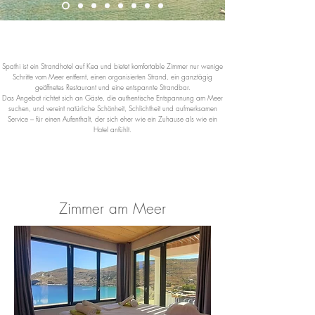
Spathi ist ein Strandhotel auf Kea und bietet komfortable Zimmer nur wenige
Schritte vom Meer entfernt, einen organisierten Strand, ein ganztägig
geöffnetes Restaurant und eine entspannte Strandbar.
Das Angebot richtet sich an Gäste, die authentische Entspannung am Meer
suchen, und vereint natürliche Schönheit, Schlichtheit und aufmerksamen
Service – für einen Aufenthalt, der sich eher wie ein Zuhause als wie ein
Hotel anfühlt.
Zimmer am Meer