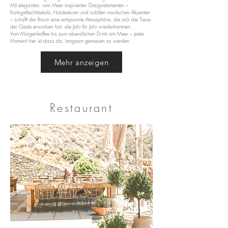
Mit eleganten, vom Meer inspirierten Designelementen –
Korbgeflechtdetails, Holztexturen und subtilen nautischen Akzenten
– schafft der Raum eine entspannte Atmosphäre, die sich die Treue
der Gäste erworben hat, die Jahr für Jahr wiederkommen.
Vom Morgenkaffee bis zum abendlichen Drink am Meer – jeder
Moment hier ist dazu da, langsam genossen zu werden.
Mehr anzeigen
Restaurant